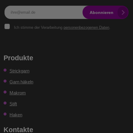
Abonnieren
Ich
Ich stimme der Verarbeitung
personenbezogenen Daten
.
stimme
der
Verarbeitung
personenbezogenen
Das
Daten
.
Formular
Produkte
konnte
Strickgarn
nicht
gesendet
Garn häkeln
werden
Makrom
Stift
Haken
Kontakte