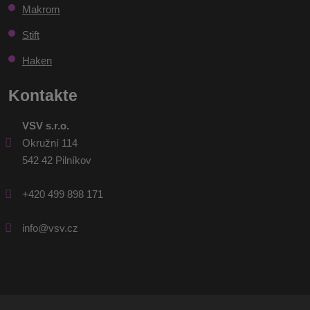
werden
Makrom
Stift
Haken
Kontakte
VSV s.r.o.
Okružní 114
542 42 Pilníkov
+420 499 898 171
info@vsv.cz