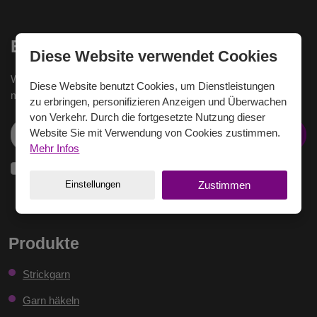
E-Mail-Inspiration
Diese Website verwendet Cookies
Wenn Sie die neuesten Inspirationen per E-Mail erhalten
Diese Website benutzt Cookies, um Dienstleistungen
möchten, registrieren Sie sich hier.
zu erbringen, personifizieren Anzeigen und Überwachen
von Verkehr. Durch die fortgesetzte Nutzung dieser
Website Sie mit Verwendung von Cookies zustimmen.
Abonnieren
Mehr Infos
Ich
Ich stimme der Verarbeitung
personenbezogenen Daten
.
stimme
Einstellungen
Zustimmen
der
Verarbeitung
personenbezogenen
Das
Daten
.
Formular
Produkte
konnte
Strickgarn
nicht
gesendet
Garn häkeln