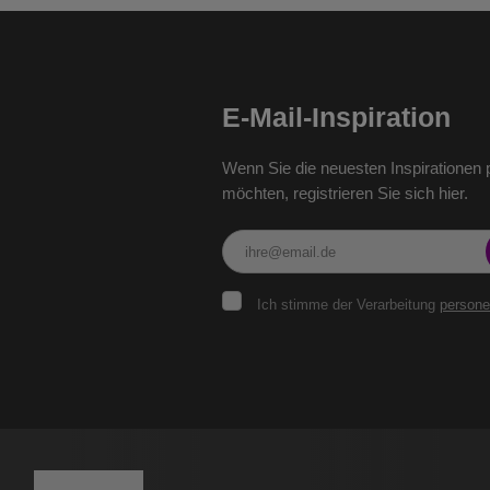
E-Mail-Inspiration
Wenn Sie die neuesten Inspirationen p
möchten, registrieren Sie sich hier.
Ich
Ich stimme der Verarbeitung
person
stimme
der
Verarbeitung
personenbezogenen
Das
Daten
.
Formular
konnte
nicht