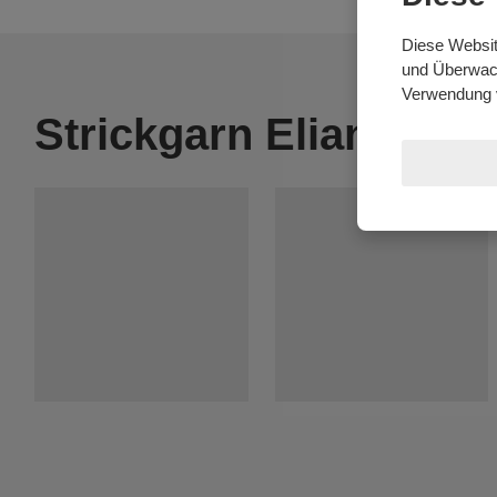
Diese Websit
und Überwach
Verwendung 
Strickgarn Elian Nick