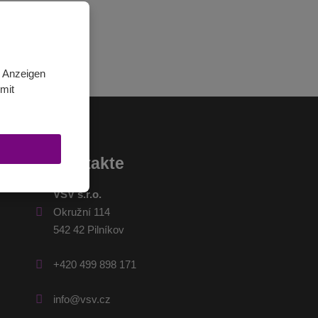
n Anzeigen
mit
Kontakte
VSV s.r.o.
Okružní 114
542 42 Pilníkov
+420 499 898 171
info@vsv.cz