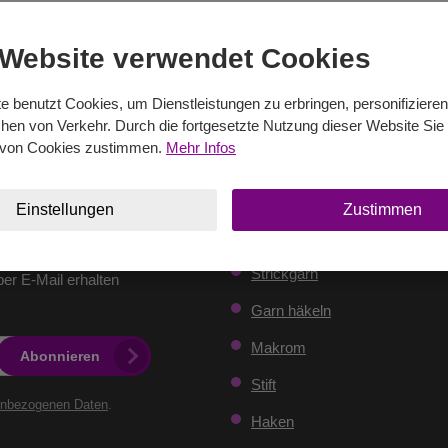
es, die Ihre Kreationen
 Website verwendet Cookies
o weiter.
e benutzt Cookies, um Dienstleistungen zu erbringen, personifiziere
en von Verkehr. Durch die fortgesetzte Nutzung dieser Website Sie 
von Cookies zustimmen.
Mehr Infos
Einstellungen
Zustimmen
Produkte
Strickgarn
er E-Mail erhalten
Garn häkeln
Makrom
Abonnieren
Stift
enbezogenen Daten
.
Haken