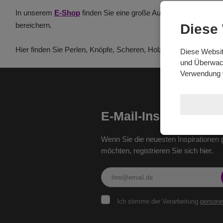
In unserem
E-Shop
finden Sie eine große Auswahl an Accessoir
bereichern.
Diese
Hier finden Sie Perlen, Knöpfe, Scheren, Holzdekorationen und s
Diese Websit
und Überwach
Verwendung 
E-Mail-Inspiration
Wenn Sie die neuesten Inspirationen p
möchten, registrieren Sie sich hier.
Ich
Ich stimme der Verarbeitung
person
stimme
der