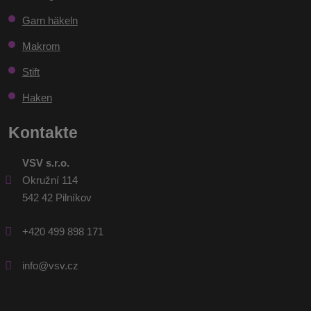
gesendet
Garn häkeln
werden
Makrom
Stift
Haken
Kontakte
VSV s.r.o.
Okružní 114
542 42 Pilníkov
+420 499 898 171
info@vsv.cz