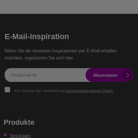
E-Mail-Inspiration
Wenn Sie die neuesten Inspirationen per E-Mail erhalten
möchten, registrieren Sie sich hier.
Abonnieren
Ich
Ich stimme der Verarbeitung
personenbezogenen Daten
.
stimme
der
Verarbeitung
personenbezogenen
Das
Daten
.
Formular
Produkte
konnte
Strickgarn
nicht