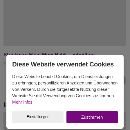
Strickgarn Elian Mimi Batik - antipilling
Diese Website verwendet Cookies
01. 03. 2022
Diese Website benutzt Cookies, um Dienstleistungen
Archiv der Neuigkeiten
zu erbringen, personifizieren Anzeigen und Überwachen
von Verkehr. Durch die fortgesetzte Nutzung dieser
Website Sie mit Verwendung von Cookies zustimmen.
Mehr Infos
Inspiration
Einstellungen
Zustimmen