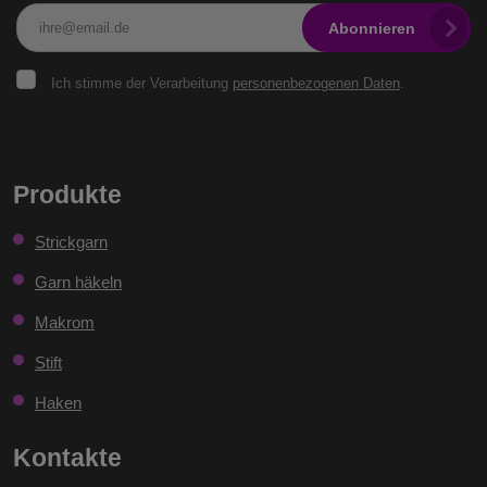
Abonnieren
Ich
Ich stimme der Verarbeitung
personenbezogenen Daten
.
stimme
der
Verarbeitung
personenbezogenen
Das
Daten
.
Formular
Produkte
konnte
Strickgarn
nicht
gesendet
Garn häkeln
werden
Makrom
Stift
Haken
Kontakte