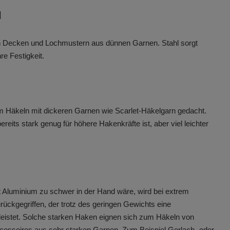
l
n Decken und Lochmustern aus dünnen Garnen. Stahl sorgt
re Festigkeit.
um Häkeln mit dickeren Garnen wie Scarlet-Häkelgarn gedacht.
ereits stark genug für höhere Hakenkräfte ist, aber viel leichter
st Aluminium zu schwer in der Hand wäre, wird bei extrem
rückgegriffen, der trotz des geringen Gewichts eine
leistet. Solche starken Haken eignen sich zum Häkeln von
essoires aus sehr starken Garnen. Zum Beispiel Gerlach- oder