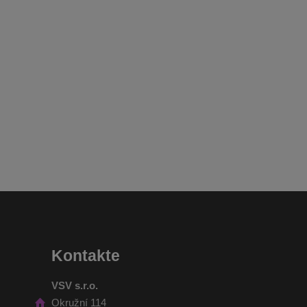
Kontakte
VSV s.r.o.
Okružní 114