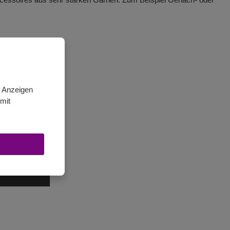
n Anzeigen
mit
deln