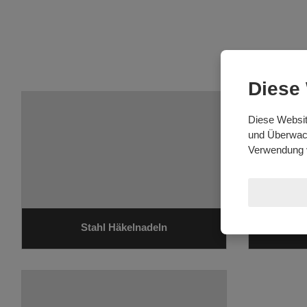
Diese
Diese Websit
und Überwach
Verwendung 
Stahl Häkelnadeln
Al