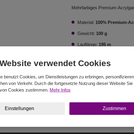
Mehrfarbiges Premium-Acrylgarn
Material:
100% Premium-Ac
Gewicht:
100 g
Lauflänge:
195 m
Verpackung:
5 Szt
 Website verwendet Cookies
Stricknadeln:
4 - 5
e benutzt Cookies, um Dienstleistungen zu erbringen, personifiziere
Häkelnadel:
2 - 3
en von Verkehr. Durch die fortgesetzte Nutzung dieser Website Sie 
von Cookies zustimmen.
Mehr Infos
Im E-Shop kaufen
Einstellungen
Zustimmen