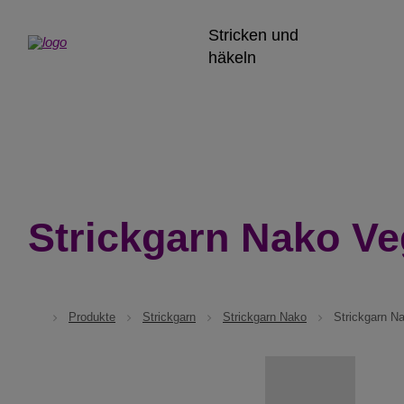
Stricken und
häkeln
Strickgarn Nako Ve
Produkte
Strickgarn
Strickgarn Nako
Strickgarn N