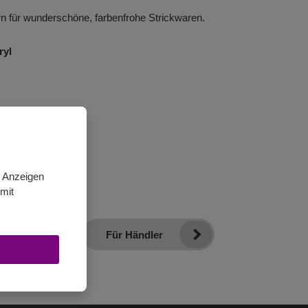
 für wunderschöne, farbenfrohe Strickwaren.
ryl
n Anzeigen
mit
Für Händler