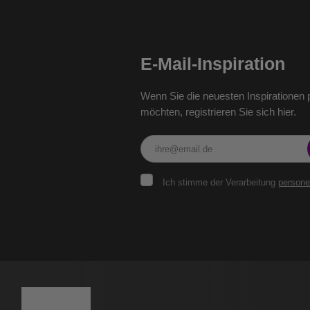
E-Mail-Inspiration
Wenn Sie die neuesten Inspirationen p
möchten, registrieren Sie sich hier.
Ich
Ich stimme der Verarbeitung
person
stimme
der
Verarbeitung
personenbezogenen
Das
Daten
.
Formular
konnte
nicht
gesendet