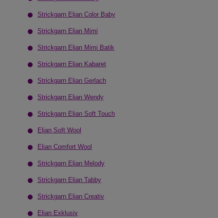
Strickgarn Elian Color Baby
Strickgarn Elian Mimi
Strickgarn Elian Mimi Batik
Strickgarn Elian Kabaret
Strickgarn Elian Gerlach
Strickgarn Elian Wendy
Strickgarn Elian Soft Touch
Elian Soft Wool
Elian Comfort Wool
Strickgarn Elian Melody
Strickgarn Elian Tabby
Strickgarn Elian Creativ
Elian Exklusiv