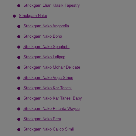
Strickgarn Elian Klasik Tapestry
Strickgarn Nako
Strickgarn Nako Angorella
Strickgarn Nako Boho
Strickgarn Nako Spaghetti
Strickgarn Nako Lolipop
Strickgarn Nako Mohair Delicate
Strickgarn Nako Vega Stripe
Strickgarn Nako Kar Tanesi
Strickgarn Nako Kar Tanesi Baby
Strickgarn Nako Pirlanta Wayuu
Strickgarn Nako Peru
Strickgarn Nako Calico Simli