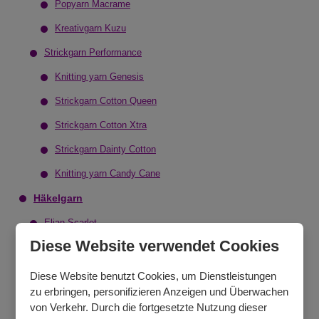
Popyarn Macrame
Kreativgarn Kuzu
Strickgarn Performance
Knitting yarn Genesis
Strickgarn Cotton Queen
Strickgarn Cotton Xtra
Strickgarn Dainty Cotton
Knitting yarn Candy Cane
Häkelgarn
Elian Scarlet
Diese Website verwendet Cookies
Elian Crochetta
Elian Nicky
Diese Website benutzt Cookies, um Dienstleistungen
zu erbringen, personifizieren Anzeigen und Überwachen
Nako Calico Simli
von Verkehr. Durch die fortgesetzte Nutzung dieser