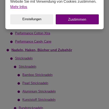
Nako Pirlanta Wayuu
Website Sie mit Verwendung von Cookies zustimmen.
Mehr Infos
Performance Genesis
Performance Cotton Queen
Einstellungen
Zustimmen
Performance Dainty Cotton
Performance Cotton Xtra
Performance Candy Cane
Nadeln, Haken, Bücher und Zubehör
Stricknadeln
Stricknadeln
Bamboo Stricknadeln
Pearl Stricknadeln
Aluminium Stricknadeln
Kunststoff Stricknadeln
Rundstricknadeln