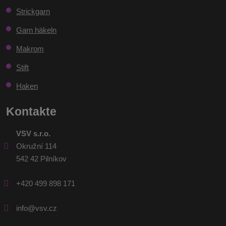
Strickgarn
nicht
gesendet
Garn häkeln
werden
Makrom
Stift
Haken
Kontakte
VSV s.r.o.
Okružní 114
542 42 Pilníkov
+420 499 898 171
info@vsv.cz