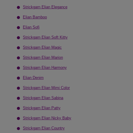
Strickgarn Elian Elegance
Elian Bamboo
Elian Sofi
Strickgarn Elian Soft Kitty
Strickgarn Elian Magic
Strickgarn Elian Marion
Strickgarn Elian Harmony
Elian Denim
Strickgarn Elian Mimi Color
Strickgarn Elian Sabina
Strickgarn Elian Patty
Strickgarn Elian Nicky Baby
Strickgarn Elian Country