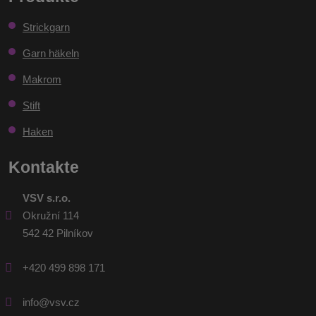
konnte
Strickgarn
nicht
gesendet
Garn häkeln
werden
Makrom
Stift
Haken
Kontakte
VSV s.r.o.
Okružní 114
542 42 Pilníkov
+420 499 898 171
info@vsv.cz