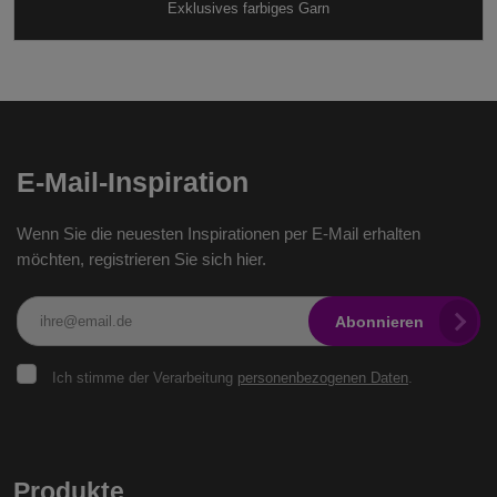
Exklusives farbiges Garn
E-Mail-Inspiration
Wenn Sie die neuesten Inspirationen per E-Mail erhalten
möchten, registrieren Sie sich hier.
Abonnieren
Ich
Ich stimme der Verarbeitung
personenbezogenen Daten
.
stimme
der
Verarbeitung
personenbezogenen
Das
Daten
.
Formular
Produkte