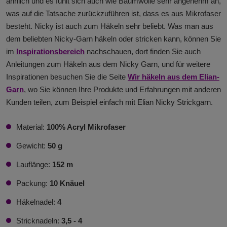
ähnlich und es fühlt sich auch wie Baumwolle sehr angenehm an,
was auf die Tatsache zurückzuführen ist, dass es aus Mikrofaser
besteht. Nicky ist auch zum Häkeln sehr beliebt. Was man aus
dem beliebten Nicky-Garn häkeln oder stricken kann, können Sie
im
Inspirationsbereich
nachschauen, dort finden Sie auch
Anleitungen zum Häkeln aus dem Nicky Garn, und für weitere
Inspirationen besuchen Sie die Seite
Wir häkeln aus dem Elian-
Garn
, wo Sie können Ihre Produkte und Erfahrungen mit anderen
Kunden teilen, zum Beispiel einfach mit Elian Nicky Strickgarn.
Material:
100% Acryl Mikrofaser
Gewicht:
50 g
Lauflänge:
152 m
Packung:
10 Knäuel
Häkelnadel:
4
Stricknadeln:
3,5 - 4