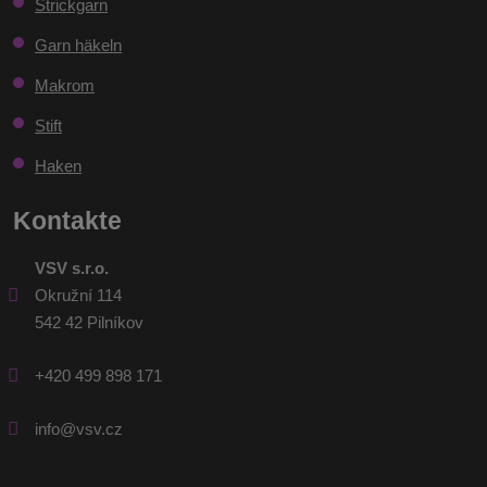
Strickgarn
nicht
gesendet
Garn häkeln
werden
Makrom
Stift
Haken
Kontakte
VSV s.r.o.
Okružní 114
542 42 Pilníkov
+420 499 898 171
info@vsv.cz