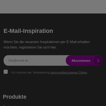
E-Mail-Inspiration
Wenn Sie die neuesten Inspirationen per E-Mail erhalten
möchten, registrieren Sie sich hier.
Abonnieren
Ich
Ich stimme der Verarbeitung
personenbezogenen Daten
.
stimme
der
Verarbeitung
personenbezogenen
Das
Daten
.
Formular
Produkte
konnte