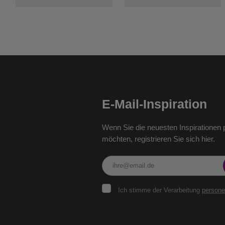
E-Mail-Inspiration
Wenn Sie die neuesten Inspirationen p
möchten, registrieren Sie sich hier.
Ich
Ich stimme der Verarbeitung
person
stimme
der
Verarbeitung
personenbezogenen
Das
Daten
.