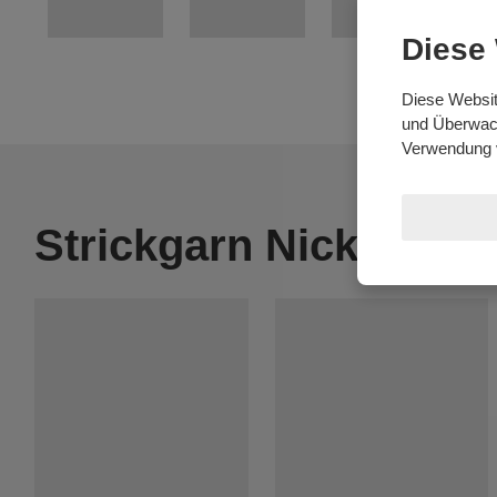
Diese
Diese Websit
und Überwach
Verwendung 
Strickgarn Nicky