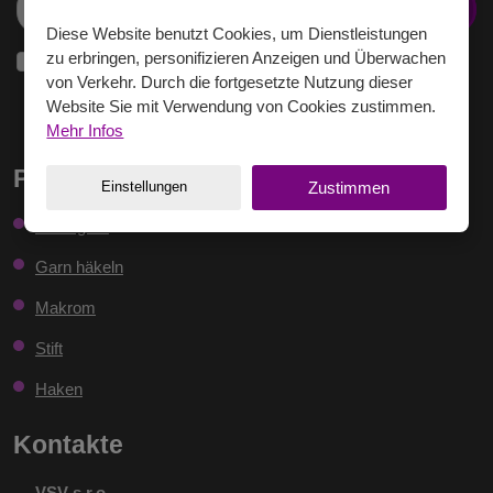
Abonnieren
Diese Website benutzt Cookies, um Dienstleistungen
zu erbringen, personifizieren Anzeigen und Überwachen
Ich
Ich stimme der Verarbeitung
personenbezogenen Daten
.
von Verkehr. Durch die fortgesetzte Nutzung dieser
stimme
der
Website Sie mit Verwendung von Cookies zustimmen.
Verarbeitung
personenbezogenen
Das
Mehr Infos
Daten
.
Formular
Produkte
Einstellungen
Zustimmen
konnte
Strickgarn
nicht
gesendet
Garn häkeln
werden
Makrom
Stift
Haken
Kontakte
VSV s.r.o.