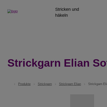
Stricken und
häkeln
Strickgarn Elian So
Produkte
Strickgarn
Strickgarn Elian
Strickgarn El