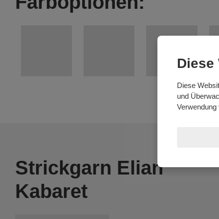
Farboptionen:
Diese
Diese Websit
und Überwach
Verwendung 
Strickgarn Elian
Kabaret