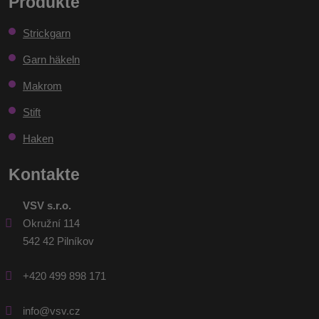
Produkte
konnte
Strickgarn
nicht
gesendet
Garn häkeln
werden
Makrom
Stift
Haken
Kontakte
VSV s.r.o.
Okružní 114
542 42 Pilníkov
+420 499 898 171
info@vsv.cz