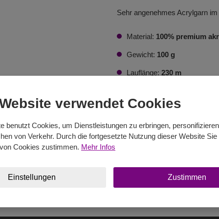
Sehr angenehmes Acrylgarn im m
Material:
100% premium akr
Gewicht:
100 g
Lauflänge:
230 m
Verpackung:
5 Szt
 Website verwendet Cookies
Stricknadeln:
3,5 - 4
e benutzt Cookies, um Dienstleistungen zu erbringen, personifiziere
Häkelnadel:
2,5
en von Verkehr. Durch die fortgesetzte Nutzung dieser Website Sie 
von Cookies zustimmen.
Mehr Infos
Im E-Shop kaufen
Einstellungen
Zustimmen