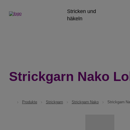
Stricken und
häkeln
Strickgarn Nako Lo
Produkte
Strickgarn
Strickgarn Nako
Strickgarn N