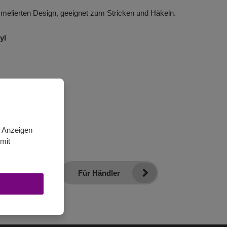
elierten Design, geeignet zum Stricken und Häkeln.
yl
n Anzeigen
mit
Für Händler