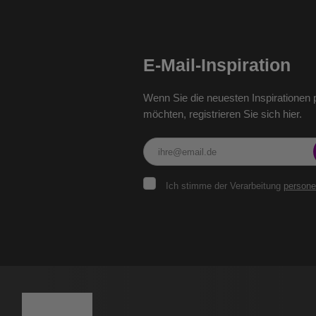
E-Mail-Inspiration
Wenn Sie die neuesten Inspirationen p
möchten, registrieren Sie sich hier.
Ich
Ich stimme der Verarbeitung
person
stimme
der
Verarbeitung
personenbezogenen
Das
Daten
.
Formular
konnte
nicht
gesendet