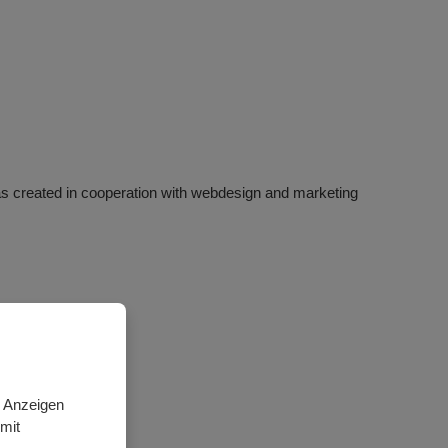
s created in cooperation with webdesign and marketing
n Anzeigen
mit