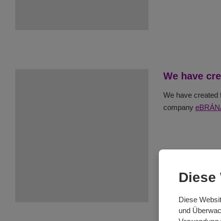
We have cre
We have created f
company
eBRÁNA 
Diese
Diese Websit
und Überwach